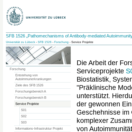
SFB 1526 „Pathomechanisms of Antibody-mediated Autoimmunity
Universität zu Lübeck
-
SFB 1526
-
Forschung
- Service Projekte
Die Arbeit der Fo
Forschung
Serviceprojekte
S
Entstehung von
Biostatistik, Sys
Autoimmunerkrankungen
Ziele des SFB 1526
"Präklinische Mod
Forschungsbereich A
unterstützt. Hier
Forschungsbereich B
der gewonnen Eins
Service Projekte
S01
Geschehnisse im 
S02
komplexer Zusamm
S03
von Autoimmunität
Informations-Infrastruktur Projekt